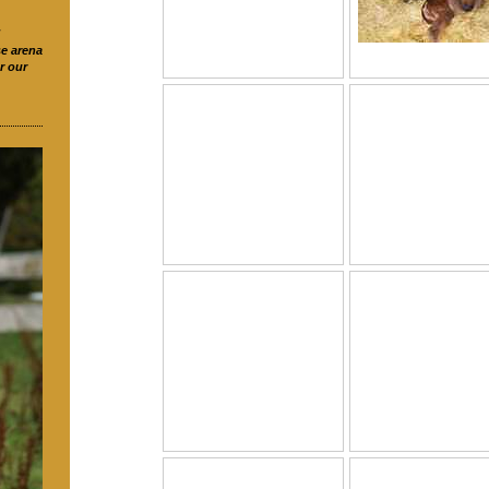
!
se arena
r our