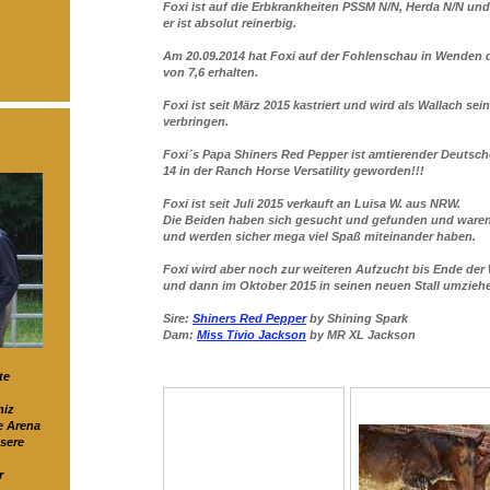
Foxi ist auf die Erbkrankheiten PSSM N/N, Herda N/N und
er ist absolut reinerbig.
Am 20.09.2014 hat Foxi auf der Fohlenschau in Wenden
von 7,6 erhalten.
Foxi ist seit März 2015 kastriert und wird als
Wallach sein
verbringen.
Foxi´s Papa Shiners Red Pepper ist amtierender Deutsch
14 in der Ranch Horse Versatility geworden!!!
Foxi ist seit Juli 2015 verkauft an Luisa W. aus NRW.
Die Beiden haben sich gesucht und gefunden und waren
und werden sicher mega viel Spaß miteinander haben.
Foxi wird aber noch zur weiteren Aufzucht
bis Ende der
und dann im Oktober 2015 in seinen neuen Stall umzieh
Sire:
Shiners Red Pepper
by Shining Spark
Dam:
Miss Tivio Jackson
by MR XL Jackson
te
hiz
e Arena
sere
r