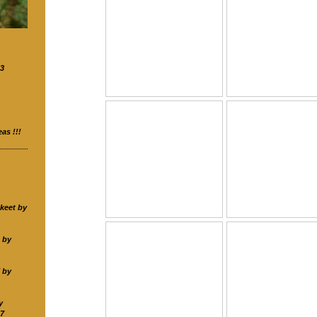
23
as !!!
keet by
 by
 by
y
7