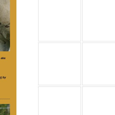
aka
et
by