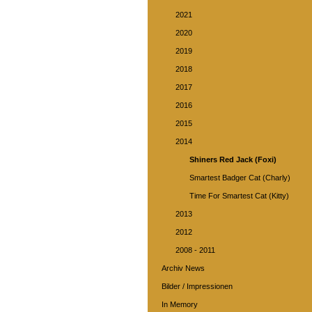
2021
2020
2019
2018
2017
2016
2015
2014
Shiners Red Jack (Foxi)
Smartest Badger Cat (Charly)
Time For Smartest Cat (Kitty)
2013
2012
2008 - 2011
Archiv News
Bilder / Impressionen
In Memory