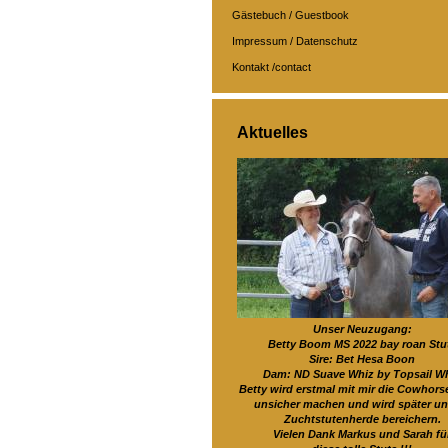
Gästebuch / Guestbook
Impressum / Datenschutz
Kontakt /contact
Aktuelles
Unser Neuzugang:
Betty Boom MS 2022 bay roan Stu
Sire: Bet Hesa Boon
Dam: ND Suave Whiz by Topsail W
Betty wird erstmal mit mir die Cowhors
unsicher machen und wird später un
Zuchtstutenherde bereichern.
Vielen Dank Markus und Sarah fü