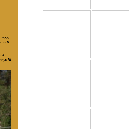
 über 6
mis !!!
t 6
mys !!!