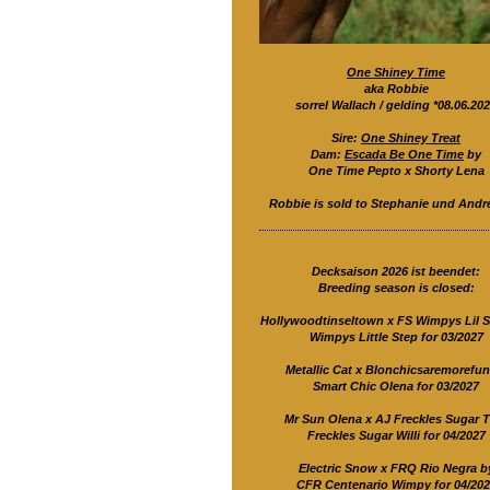
One Shiney Time
aka Robbie
sorrel Wallach / gelding *08.06.20
Sire:
One Shiney Treat
Dam:
Escada Be One Time
by
One Time Pepto x Shorty Lena
Robbie is sold to Stephanie und Andre
Decksaison 2026 ist beendet:
Breeding season is closed:
Hollywoodtinseltown x FS Wimpys Lil S
Wimpys Little Step for 03/2027
Metallic Cat x Blonchicsaremorefun
Smart Chic Olena for 03/2027
Mr Sun Olena x AJ Freckles Sugar T
Freckles Sugar Willi for 04/2027
Electric Snow x FRQ Rio Negra b
CFR Centenario Wimpy for 04/202