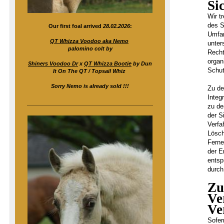
Si
Wir t
des S
Our first foal arrived
28.02.2026
:
Umfan
QT Whizza Voodoo aka Nemo
unter
palomino colt by
Recht
organ
Shiners Voodoo Dr
x
QT Whizza Bootie
by Dun
Schut
It On The QT / Topsail Whiz
Sorry Nemo is already sold !!!
Zu de
Integ
zu de
der S
Verfa
Lösch
Ferne
der E
entsp
durch
Zu
Ve
Ve
Sofer