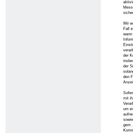
aktiv
Messe
sicher
Wir w
Fall 
wann 
Infor
Einst
verar
der K
insbe
der S
solan
den F
Anzei
Sofer
mit i
Verar
um ei
aufne
sowie
gem. 
Kommu