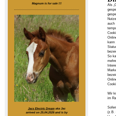
Magnum is for sale !!!
Als „
gespe
gespe
Nutze
auch 
tempo
Cooki
Onlin
kann 
Statu
bezei
So ka
mehre
Inter
Marke
bezei
Onlin
Cooki
Wir k
im Ra
Sofer
Jacs Electric Dream
aka Jac
(z.B.
arrived on 25.04.2026 and is by