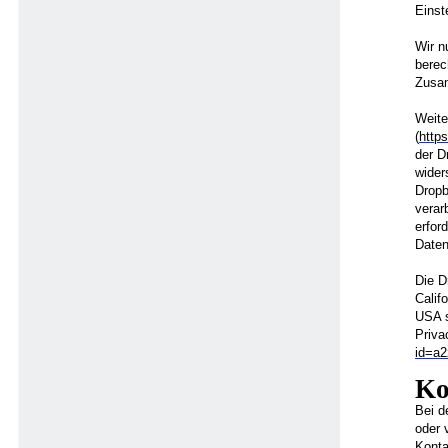
Einst
Wir n
berec
Zusa
Weite
(
http
der D
wider
Dropb
verar
erfor
Daten
Die D
Calif
USA s
Priva
id=a
Ko
Bei d
oder 
Konta