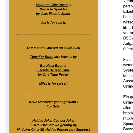
Verar
Magnum Chic Dream
x
perso
Dun It In Sparkles
Erläu
by Jacs Electric Spark
berec
wirts
Jac is for sale !!!
lit. 
vertr
DSGVO
Aufga
Our last foal arrived on 30.04.2026
öffen
Time For Boon
aka Miles is by
Falls
werde
Bet Hesa Boon
x
Syste
Escada Be One Time
by One Time Pepto
könne
Aussc
Miles is for sale !!!
Onlin
Ein g
Neue Möhrchengeber gesucht /
Onlin
For Sale:
allem
http:
http:
Haidas Joker Cat
aka Joker
Speic
* 28.03.2025 brown gelding by
Brows
Mr Joker Cat
x
SB Haidas Princess
by Smartest