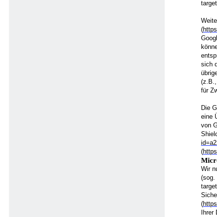
targe
Weite
(
http
Googl
könne
entsp
sich 
übrig
(z.B.
für Z
Die G
eine 
von G
Shiel
id=a
(
http
Micr
Wir n
(sog.
targe
Siche
(
http
Ihrer