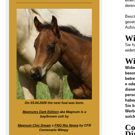
einem
deren
Besch
geset
Aufsi
Wi
Sie h
wider
Wi
Wider
beson
betre
e ode
diese
perso
haben
On 03.04.2026 the next foal was born.
Sie 
Werbu
Magnums Dark Edition
aka Magnum is a
solch
bay/brown colt by
Co
Magnum Chic Dream
x
FRQ Rio Negra
by CFR
Centenario Wimpy
Di