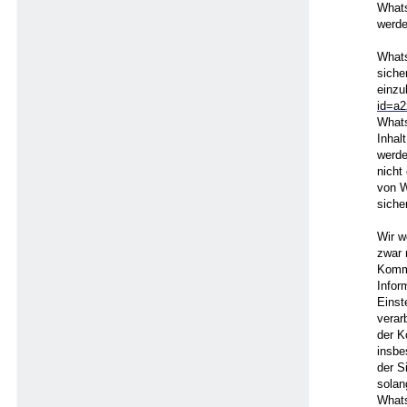
Whats
werde
Whats
siche
einzu
id=a
Whats
Inhal
werde
nicht
von W
sicher
Wir w
zwar 
Kommu
Infor
Einst
verar
der K
insbe
der S
solan
Whats