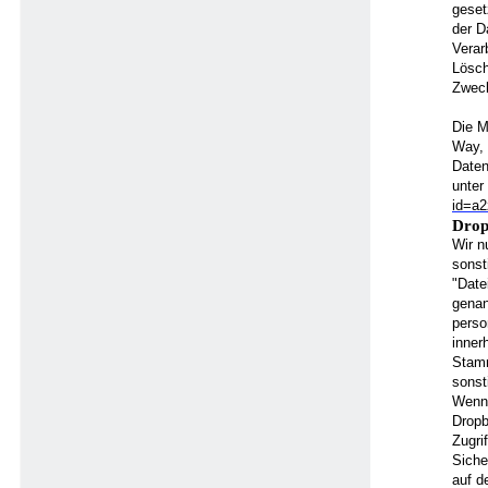
geset
der D
Verar
Lösch
Zweck
Die M
Way, 
Daten
unter
id=a
Dro
Wir n
sonst
"Date
genan
perso
inner
Stamm
sonst
Wenn 
Dropb
Zugri
Siche
auf d