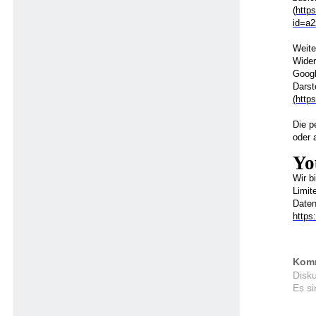
(
https
id=a
Weite
Wider
Googl
Darst
(http
Die p
oder 
Yo
Wir b
Limit
Daten
https
Kom
Disk
Es s