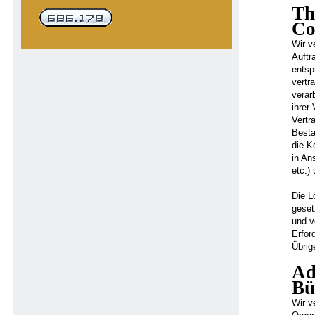
Th
Co
Wir v
Auftr
entsp
vertr
verar
ihrer
Vertr
Besta
die K
in An
etc.)
Die L
geset
und v
Erfor
Übrig
Ad
Bü
Wir v