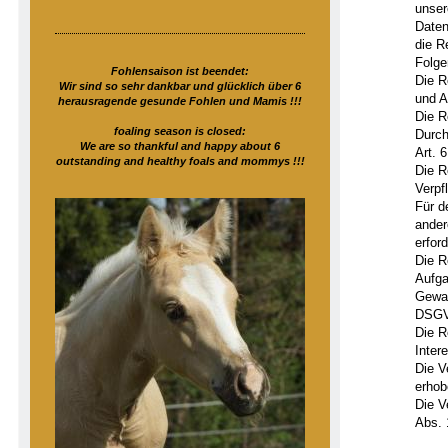
unser
Daten
die R
Folge
Fohlensaison ist beendet:
Die R
Wir sind so sehr dankbar und glücklich über 6
und A
herausragende gesunde Fohlen und Mamis !!!
Die R
foaling season is closed:
Durch
We are so thankful and happy about 6
Art. 
outstanding and healthy foals and mommys !!!
Die R
Verpf
Für d
ander
erfor
Die R
Aufga
Gewal
DSG
Die R
Inter
Die V
erhob
Die V
Abs. 