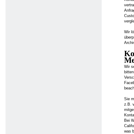
vertra
Anfra
Custo
vergl
Wir l
überp
Archi
Ko
Me
Wir s
bitte
Versc
Faceb
beach
Sie m
z.B. 
mitge
Konta
Bei W
Calif
was b