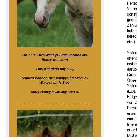
Perso
Veran
sonst
geset
Zahlun
haben
berec
etc.).
Sofer
On 17.03.2026
Wimpys Little Voodoo
aka
offen
Honey was born.
insbe
This palomino filly is by
darüb
Grund
Shiners Voodoo Dr
x
Wimpys Lil Skeet
by
Über
Wimpys Little Step
Sofer
(EU),
Sorry Honey is already sold !!!
Eidge
von D
Perso
unser
einer
Inter
erfor
Dritt