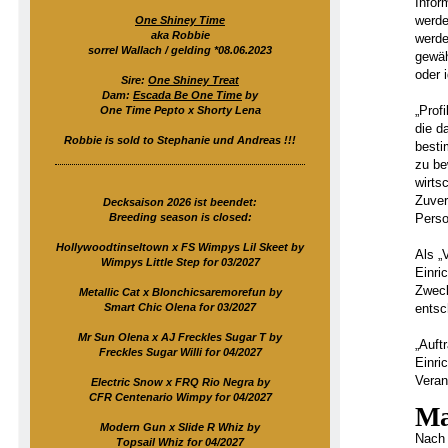
Infor
werde
One Shiney Time
aka Robbie
werde
sorrel Wallach / gelding *08.06.2023
gewäh
oder 
Sire:
One Shiney Treat
Dam:
Escada Be One Time
by
„Prof
One Time Pepto x Shorty Lena
die d
Robbie is sold to Stephanie und Andreas !!!
besti
zu be
wirts
Zuver
Decksaison 2026 ist beendet:
Breeding season is closed:
Perso
Hollywoodtinseltown x FS Wimpys Lil Skeet by
Als „
Wimpys Little Step for 03/2027
Einri
Zweck
Metallic Cat x Blonchicsaremorefun by
Smart Chic Olena for 03/2027
entsc
Mr Sun Olena x AJ Freckles Sugar T by
„Auft
Freckles Sugar Willi for 04/2027
Einri
Veran
Electric Snow x FRQ Rio Negra by
CFR Centenario Wimpy for 04/2027
Ma
Modern Gun x Slide R Whiz by
Nach 
Topsail Whiz for 04/2027