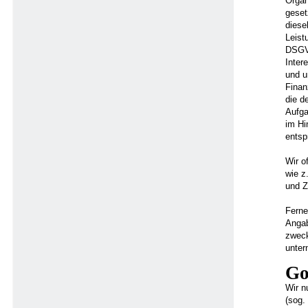
Organ
geset
diese
Leist
DSGVO
Inter
und u
Finan
die d
Aufga
im Hi
entsp
Wir o
wie z
und Z
Ferne
Angab
zweck
unter
Go
Wir n
(sog.