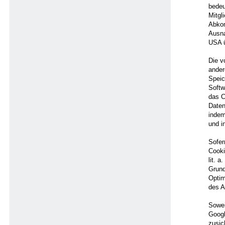
bedeu
Mitgl
Abkom
Ausna
USA ü
Die v
ander
Speic
Softw
das C
Daten
indem
und i
Sofer
Cooki
lit. 
Grund
Optim
des A
Sowei
Googl
zusic