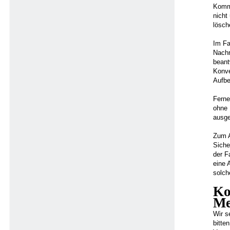
Kommu
nicht
lösch
Im Fa
Nachr
beant
Konve
Aufbe
Ferne
ohne 
ausge
Zum A
Siche
der F
eine 
solch
Ko
Me
Wir s
bitte