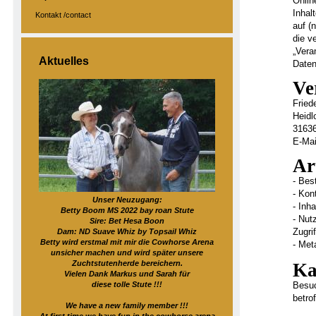
Onlin
Inhal
Kontakt /contact
auf (
die v
„Vera
Aktuelles
Date
Ve
Fried
Heidl
31636
E-Mai
Ar
- Bes
- Kon
Unser Neuzugang:
- Inh
Betty Boom MS 2022 bay roan Stute
- Nut
Sire: Bet Hesa Boon
Zugrif
Dam: ND Suave Whiz by Topsail Whiz
Betty wird erstmal mit mir die Cowhorse Arena
- Met
unsicher machen und wird später unsere
Zuchtstutenherde bereichern.
Ka
Vielen Dank Markus und Sarah für
diese tolle Stute !!!
Besuc
betro
We have a new family member !!!