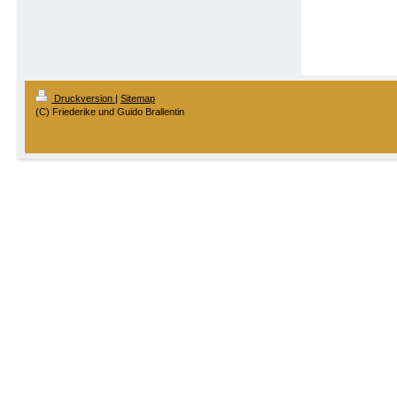
Druckversion
|
Sitemap
(C) Friederike und Guido Brallentin