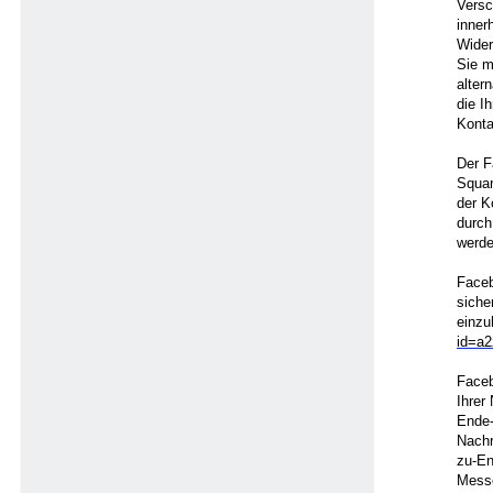
Versc
inner
Wider
Sie m
alter
die I
Konta
Der F
Squar
der K
durch
werde
Faceb
siche
einzu
id=a
Faceb
Ihrer
Ende-
Nachr
zu-En
Messe