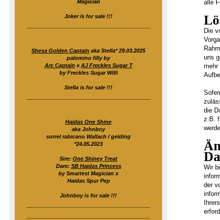
Magician
alle 
Lö
Joker is for sale !!!
Die v
Vorga
Rahme
Shesa Golden Captain
aka Stella* 29.03.2025
uns g
palomino filly by
Arc Captain
x
AJ Freckles Sugar T
mehr 
by Freckles Sugar Willi
Aufbe
Stella is for sale !!!
Sofer
zuläs
die D
z.B. 
Haidas One Shine
werd
aka Johnboy
sorrel rabicano Wallach / gelding
Än
*24.05.2023
Da
Sire:
One Shiney Treat
Dam:
SB Haidas Princess
Wir b
by Smartest Magician x
infor
Haidas Spur Pep
der v
infor
Johnboy is for sale !!!
Ihrer
erford