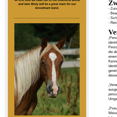
At first time we have fun in the cowhorse arena
Zw
and later Betty will be a great mare for our
broodmare band.
- Zur
- Bea
- Sic
- Rei
Ve
„Pers
ident
Perso
die d
einem
Kennu
ident
genet
diese
„Vera
ausge
perso
Umgan
„Pseu
Weise