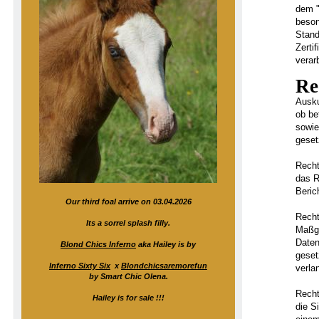
dem "
beson
Stand
Zerti
verar
Re
Ausku
ob be
sowie
geset
Recht
das R
Beric
Our third foal arrive on 03.04.2026
Recht
Its a sorrel splash filly.
Maßga
Daten
Blond Chics Inferno
aka Hailey is by
geset
Inferno Sixty Six
x
Blondchicsaremorefun
verla
by Smart Chic Olena.
Recht
Hailey is for sale !!!
die S