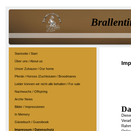
Brallenti
Startseite / Start
Über uns / About us
Imp
Unser Zuhause / Our home
Pferde / Horses /Zuchtstuten / Broodmares
Leider können wir nicht alle behalten / For sale
Nachwuchs / Offspring
Archiv News
Da
Bilder / Impressionen
In Memory
Diese
Verar
Gästebuch / Guestbook
Rahme
Impressum / Datenschutz