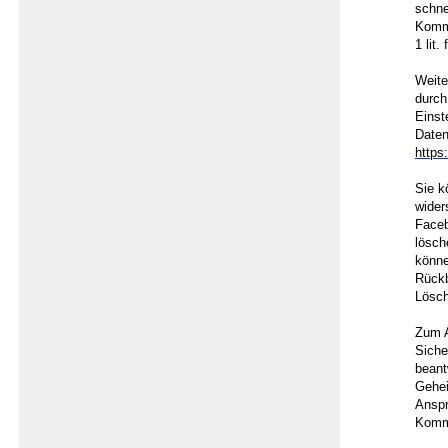
schne
Kommu
1 lit
Weite
durch
Einst
Daten
https
Sie k
wider
Faceb
lösch
könne
Rückb
Lösch
Zum A
Siche
beant
Gehei
Anspr
Komm