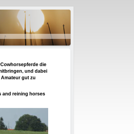
d Cowhorsepferde die
mitbringen, und dabei
d Amateur gut zu
s and reining horses