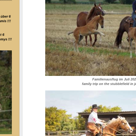
 über 6
mis !!!
t 6
mys !!!
Familienausflug im Juli 20
family trip on the stubblefield in 