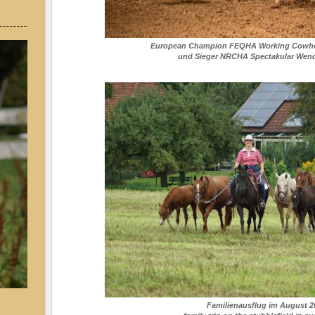
European Champion FEQHA Working Cowho
und Sieger NRCHA Spectakular Wende
Familienausflug im August 2