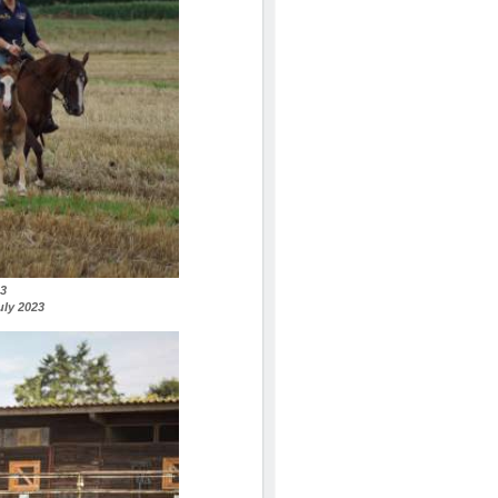
23
july 2023