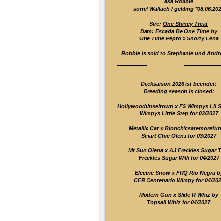
aka Robbie
sorrel Wallach / gelding *08.06.20
Sire:
One Shiney Treat
Dam:
Escada Be One Time
by
One Time Pepto x Shorty Lena
Robbie is sold to Stephanie und Andre
Decksaison 2026 ist beendet:
Breeding season is closed:
Hollywoodtinseltown x FS Wimpys Lil S
Wimpys Little Step for 03/2027
Metallic Cat x Blonchicsaremorefun
Smart Chic Olena for 03/2027
Mr Sun Olena x AJ Freckles Sugar T
Freckles Sugar Willi for 04/2027
Electric Snow x FRQ Rio Negra b
CFR Centenario Wimpy for 04/202
Modern Gun x Slide R Whiz by
Topsail Whiz for 04/2027