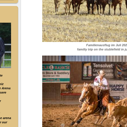
Familienausflug im Juli 20
familiy trip on the stublefield in j
te
hiz
e Arena
sere
r
!
se arena
r our