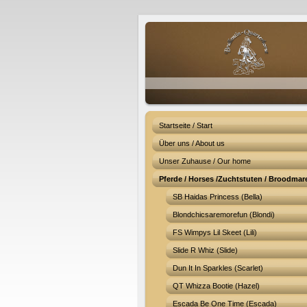
Startseite / Start
Über uns / About us
Unser Zuhause / Our home
Pferde / Horses /Zuchtstuten / Broodmar
SB Haidas Princess (Bella)
Blondchicsaremorefun (Blondi)
FS Wimpys Lil Skeet (Lili)
Slide R Whiz (Slide)
Dun It In Sparkles (Scarlet)
QT Whizza Bootie (Hazel)
Escada Be One Time (Escada)