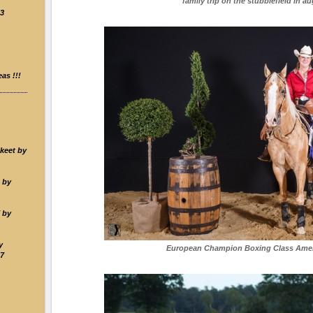
family trip on the stubblefield in a
23
as !!!
keet by
 by
 by
y
European Champion Boxing Class Ameri
7