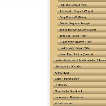
FRQ Rio Negra (Emma)
AJ Freckles Sugar T (Sugar)
Betty Boom MS (Betty)
Electric Magnum ( Maggie)
Blacksmokecomeslate (Raven)
Time For Reyish (Ruby)
Gunna Whiz Trashya (Finja)
Haidas Magic Sugar (Willi)
Smart Eyed Tucker (Smarty)
Leider können wir nicht alle behalten / For sa
Nachwuchs / Offspring
Archiv News
Bilder / Impressionen
In Memory
Gästebuch / Guestbook
Impressum / Datenschutz
Kontakt /contact